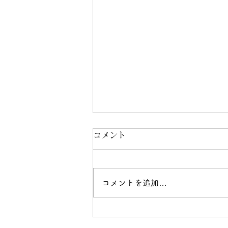
コロナワクチン接種
コメント
ワクチン接種、受ける・受けな
い・受けれない などいろいろと
テレビなどで報道されています
コメントを追加…
が、私は1回目の接種を終え 2回
目の接種を10月に予定していま
す。 1回目の副反応は微熱＆腰痛