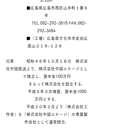
st.com
■広島県広島市西区山手町１番９
号
TEL.082-292-3818 FAX.082-
292-3684
■（工場）広島県廿日市市友田広
原山２１９-１２６
沿革 昭和４６年１０月１８日 株式会
社中国放送より、株式会社中国ステージとし
て独立し、資本金100万円
をもって株式会社を設立する。
平成５年３月増資、資本金1000
万円とする。
平成２０年２月より「株式会社工
作舎」を「株式会社中国ステージ」の専属製
作会社として運営統合。